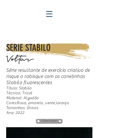
SERIE STABILO
Série resultante de exercício criativo de
risque a rabisque com as canetinhas
Stabilo fluorescentes
Título: Stabilo
Técnica: Tricot
Material: Algodão
Cores:Rosa, amarelo, verde,laranja
Tamanhos: Únicos
Ano: 2022