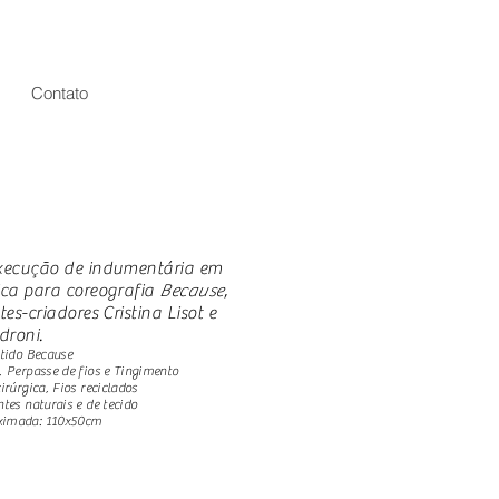
Contato
execução de indumentária em
ica para coreografia
Because
,
tes-criadores Cristina Lisot e
droni.
stido Because
, Perpasse de fios e Tingimento
irúrgica, Fios reciclados
ntes naturais e de tecido
ximada: 110x50cm