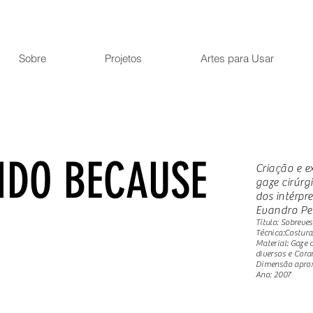
Sobre
Projetos
Artes para Usar
IDO BECAUSE
Criação e 
gaze cirúrg
dos intérpre
Evandro Pe
Título: Sobreve
Técnica:Costura
Material: Gaze c
diversos e Cora
Dimensão apro
Ano: 2007